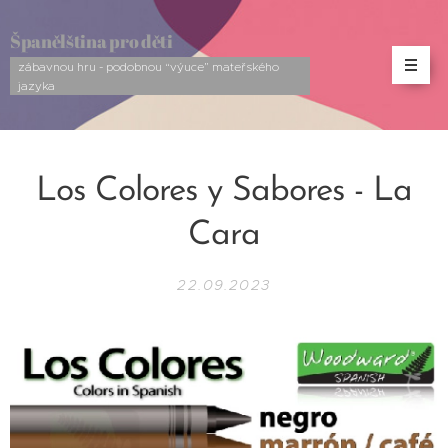
Španělština pro děti
zábavnou hru - podobnou “výuce” mateřského
jazyka
Los Colores y Sabores - La
Cara
22.09.2023