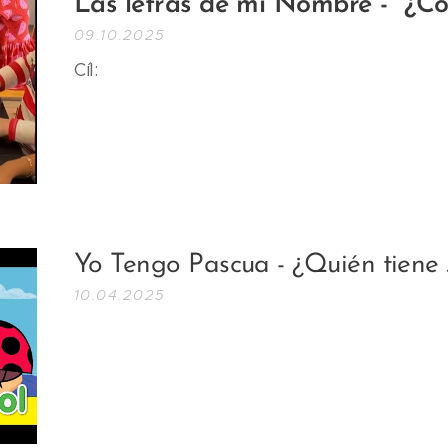
Las letras de mi Nombre - ¿Có
09.10.2025
Cíl:
Yo Tengo Pascua - ¿Quién tiene .
10.04.2025