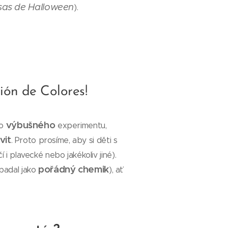
as de Halloween
).
ción de Colores!
výbušného
do
experimentu,
vit
. Proto prosíme, aby si děti s
čí i plavecké nebo jakékoliv jiné).
pořádný chemik
ypadal jako
), ať