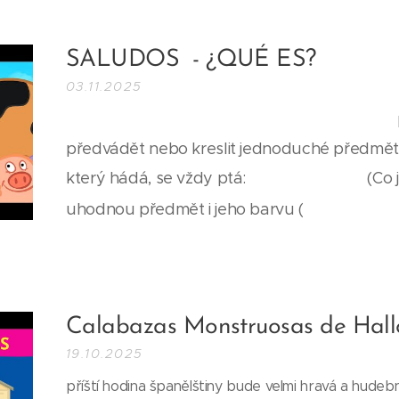
SALUDOS - ¿QUÉ ES?
03.11.2025
🎭 HLAVNÍ CÍL: Hra na Pantomimu
předvádět nebo kreslit jednoduché předměty (
"¿QUÉ ES?"
který hádá, se vždy ptá:
(Co j
¿Qué colo
uhodnou předmět i jeho barvu (
automatické použití: ¿QUÉ ES?
Calabazas Monstruosas de Hal
19.10.2025
příští hodina španělštiny bude velmi hravá a hudeb