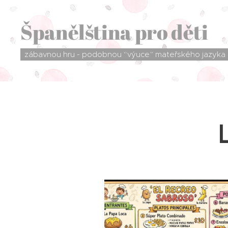
Španělština pro děti
zábavnou hru - podobnou “výuce” mateřského jazyka