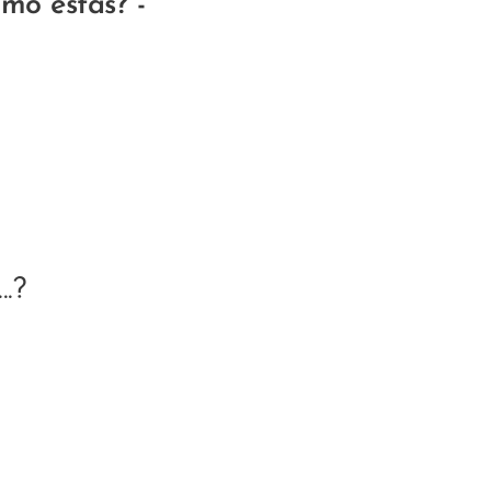
mo estás? -
..?