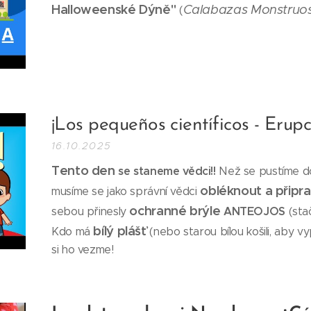
Halloweenské Dýně"
Calabazas Monstruos
(
¡Los pequeños científicos - Erup
16.10.2025
Tento den
se staneme vědci!!
Než se pustíme 
obléknout a připra
musíme se jako správní vědci
ochranné brýle
ANTEOJOS
sebou přinesly
(sta
bílý plášť
Kdo má
(nebo starou bílou košili, aby v
si ho vezme!