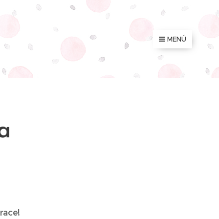
MENÚ
a
urace! ☀️🍴