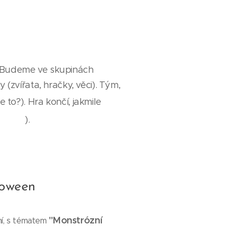
Budeme ve skupinách
zvířata, hračky, věci). Tým,
e to?). Hra končí, jakmile
r es?
Fixace a
).
loween
"Monstrózní
ní, s tématem