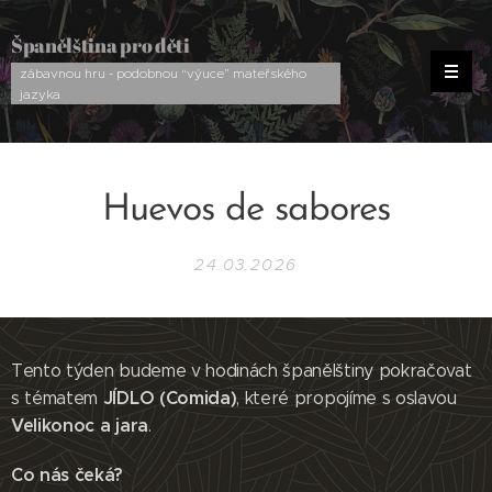
Španělština pro děti
zábavnou hru - podobnou “výuce” mateřského
jazyka
Huevos de sabores
24.03.2026
Tento týden budeme v hodinách španělštiny pokračovat
JÍDLO (Comida)
s tématem
, které propojíme s oslavou
Velikonoc a jara
.
Co nás čeká?