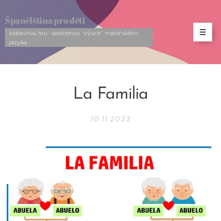
Španělština pro děti
zábavnou hru - podobnou “výuce” mateřského
jazyka
La Familia
10.11.2023