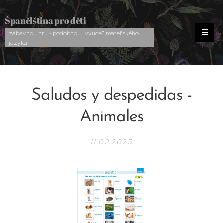
Španělština pro děti
zábavnou hru - podobnou “výuce” mateřského
jazyka
Saludos y despedidas -
Animales
11.02.2025