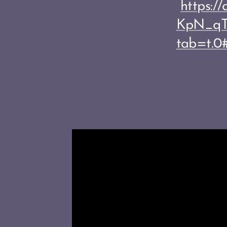
https:
KpN_qT
tab=t.0