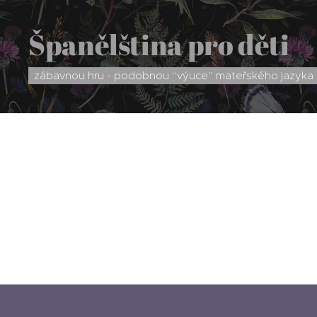
Španělština pro děti
zábavnou hru - podobnou “výuce” mateřského jazyka