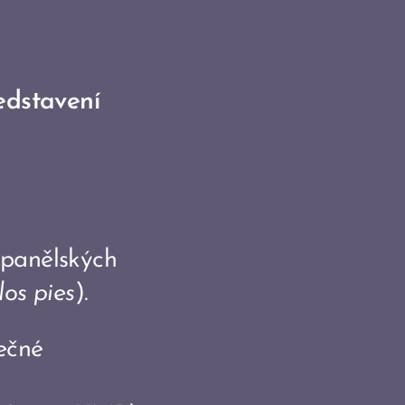
ředstavení
španělských
los pies
).
ečné