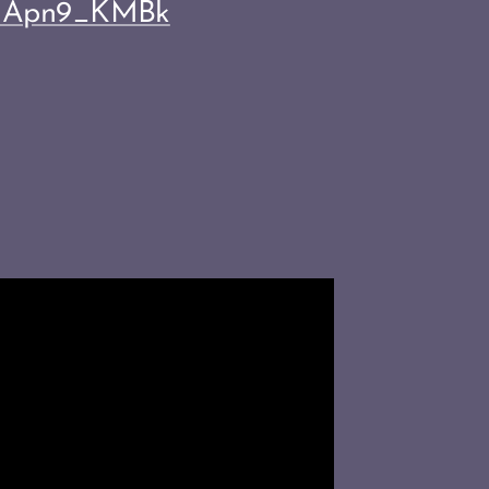
dvJApn9_KMBk