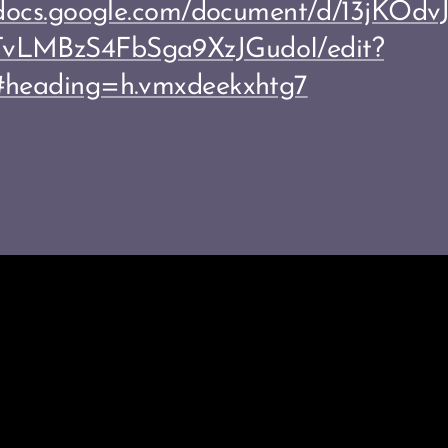
//docs.google.com/document/d/13jKO
vLMBzS4FbSga9XzJGudoI/edit?
#heading=h.vmxdeekxhtg7