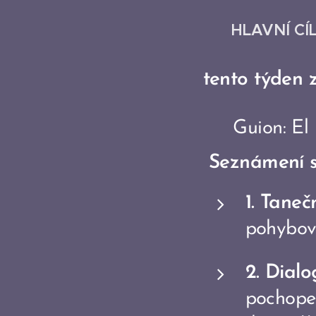
🎭 HLAVNÍ CÍ
tento týden 
🎭 Guion: El
Seznámení s 
1. Taneč
pohybov
2. Dialo
pochopen