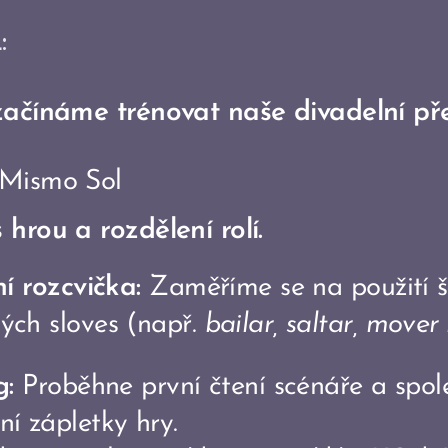
L:
začínáme trénovat naše divadelní p
 Mismo Sol
hrou a rozdělení rolí.
ní rozcvička:
Zaměříme se na použití 
ých sloves (např.
bailar, saltar, mover 
g:
Proběhne první čtení scénáře a spol
í zápletky hry.