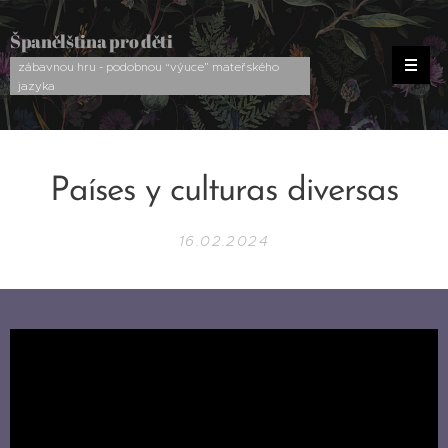
Španělština pro děti
zábavnou hru - podobnou “výuce” mateřského
jazyka
Países y culturas diversas
16.02.2024