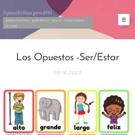
Španělština pro děti
zábavnou hru - podobnou “výuce” mateřského
jazyka
Los Opuestos -Ser/Estar
05.10.2023