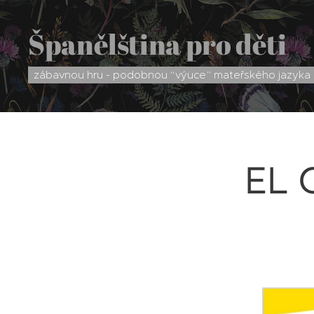
Španělština pro děti
zábavnou hru - podobnou “výuce” mateřského jazyka
EL 