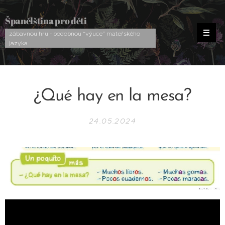
Španělština pro děti
zábavnou hru - podobnou “výuce” mateřského
jazyka
¿Qué hay en la mesa?
24.05.2024