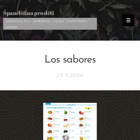
Španělština pro děti
zábavnou hru - podobnou “výuce” mateřského
jazyka
Los sabores
25.11.2024