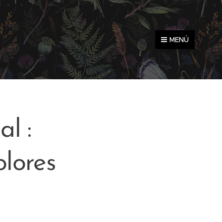
MENÚ
l :
lores