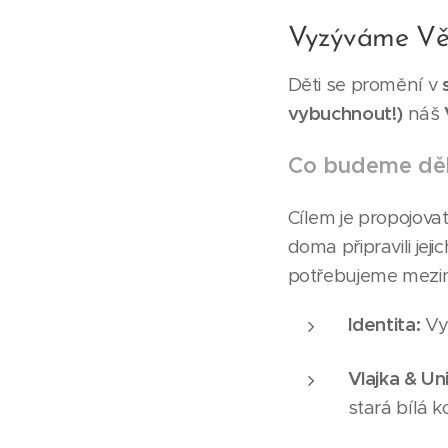
Vyzýváme Věd
Děti se promění v
vybuchnout!)
náš
Co budeme děl
Cílem je propojova
doma připravili jeji
potřebujeme mezin
Identita:
Vy
Vlajka & Un
stará bílá k