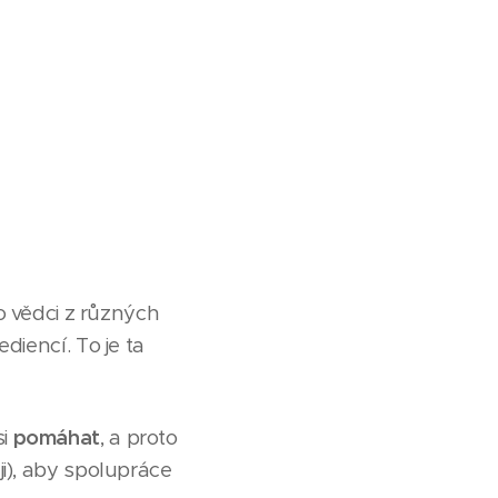
o vědci z různých
diencí. To je ta
si
pomáhat
, a proto
i), aby spolupráce