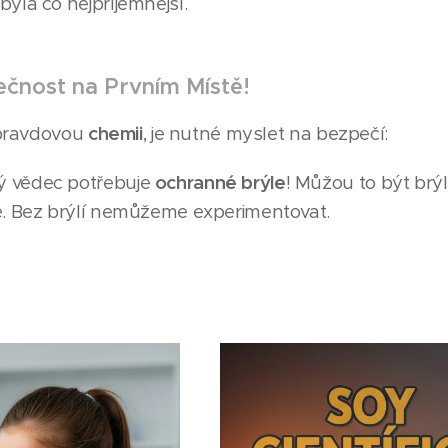
 byla co nejpříjemnější.
ečnost na Prvním Místě!
pravdovou
chemii
, je nutné myslet na bezpečí:
 vědec potřebuje
ochranné brýle
! Můžou to být brý
iné. Bez brýlí nemůžeme experimentovat.