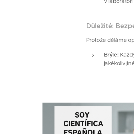
v laboratoři
Důležité: Bezp
Protože děláme o
Brýle:
Každý
jakékoliv j