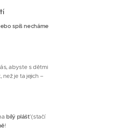
tí
nebo spíš necháme
ás, abyste s dětmi
t
, než je ta jejich –
 na
bílý plášť
(stačí
mě
!