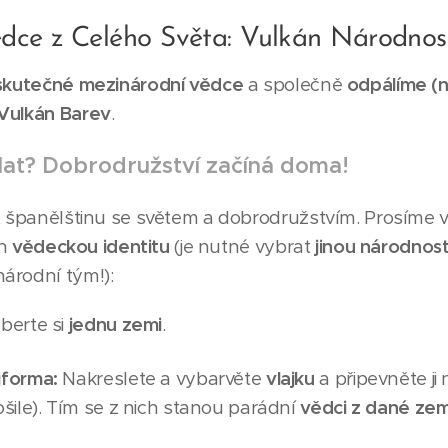
ce z Celého Světa: Vulkán Národnos
skutečné mezinárodní vědce
a společně
odpálíme (
Vulkán Barev
.
at? Dobrodružství začíná doma!
t španělštinu se světem a dobrodružstvím. Prosíme v
ch
vědeckou identitu
(je nutné vybrat
jinou národnos
árodní tým!):
berte si
jednu zemi
.
iforma:
Nakreslete a vybarvěte
vlajku
a připevněte ji
ošile). Tím se z nich stanou parádní
vědci z dané ze