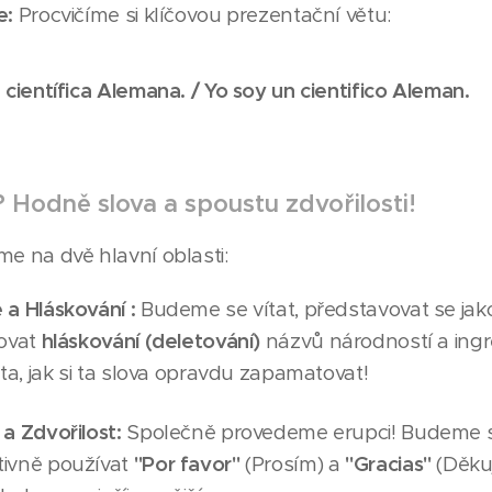
e:
Procvičíme si klíčovou prezentační větu:
 científica Alemana. / Yo soy un cientifico Aleman.
 Hodně slova a spoustu zdvořilosti!
me na dvě hlavní oblasti:
a Hláskování :
Budeme se vítat, představovat se jak
novat
hláskování (deletování)
názvů národností a ingre
sta, jak si ta slova opravdu zapamatovat!
a Zdvořilost:
Společně provedeme erupci! Budeme 
ivně používat
"Por favor"
(Prosím) a
"Gracias"
(Děkuj