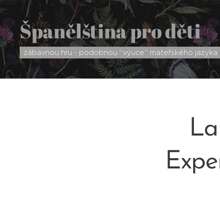
Španělština pro děti
zábavnou hru - podobnou “výuce” mateřského jazyka
La
Expe