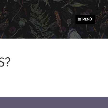
MENÚ
S?