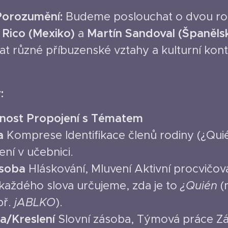
Porozumění:
Budeme poslouchat o dvou ro
 Rico (Mexiko)
a
Martín Sandoval (Španěls
t různé příbuzenské vztahy a kulturní kont
:
nost
Propojení s Tématem
a
Komprese Identifikace členů rodiny (¿Quié
ení v učebnici.
ásoba
Hláskování, Mluvení Aktivní procvičová
 každého slova určujeme, zda je to
¿Quién
(
př.
jABLKO
).
a/Kreslení
Slovní zásoba, Týmová práce Zá