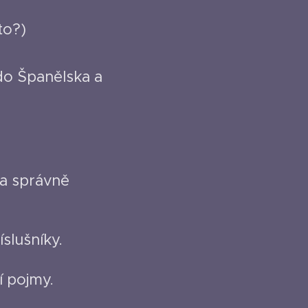
to?)
o Španělska a
 a správně
slušníky.
í pojmy.