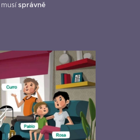
, musí
správně