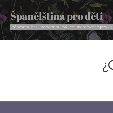
Španělština pro děti
zábavnou hru - podobnou “výuce” mateřského jazyka
¿