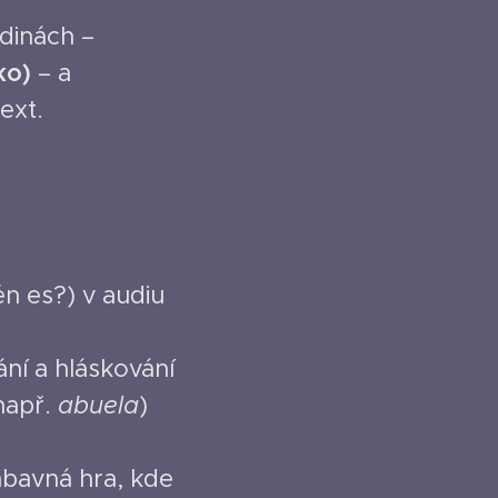
dinách –
ko)
– a
ext.
n es?) v audiu
ní a hláskování
např.
abuela
)
bavná hra, kde