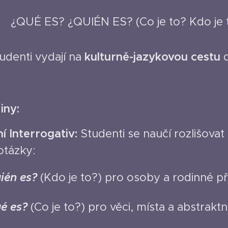
 ¿QUÉ ES? ¿QUIÉN ES? (Co je to? Kdo je 
tudenti vydají na
kulturně-jazykovou cestu
d
iny:
í Interrogativ:
Studenti se naučí rozlišovat
otázky:
ién es?
(Kdo je to?) pro osoby a rodinné pří
é es?
(Co je to?) pro věci, místa a abstraktn