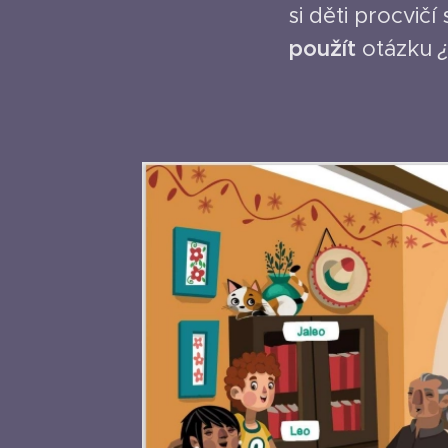
si děti procvič
použít
otázku