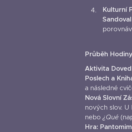
Kulturní 
Sandoval
porovnáva
Průběh Hodiny
Aktivita
Doved
Poslech a Knih
a následné cvič
Nová Slovní Z
nových slov. U
nebo
¿Qué
(na
Hra: Pantomim