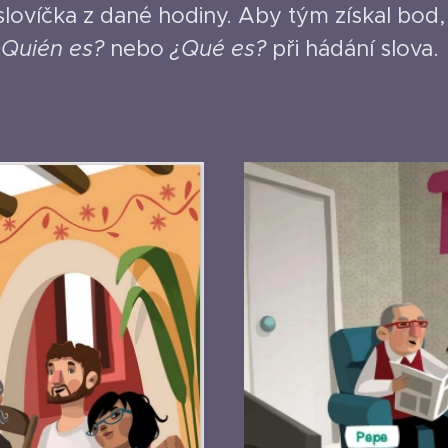
í slovíčka z dané hodiny. Aby tým získal bod
¿Quién es?
nebo
¿Qué es?
při hádání slova.