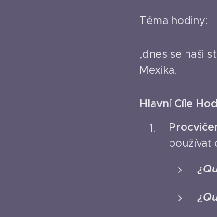
Téma hodiny: ❓
,dnes se naši s
Mexika.
Hlavní Cíle Hod
Procvičen
používat 
¿Qu
¿Qu