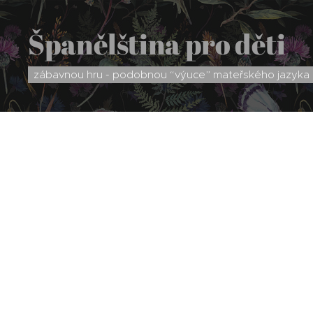
Španělština pro děti
zábavnou hru - podobnou “výuce” mateřského jazyka