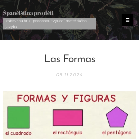
Španělština pro děti
zábavnou hru - podobnou “výuce” mateřského
jazyka
Las Formas
05.11.2024