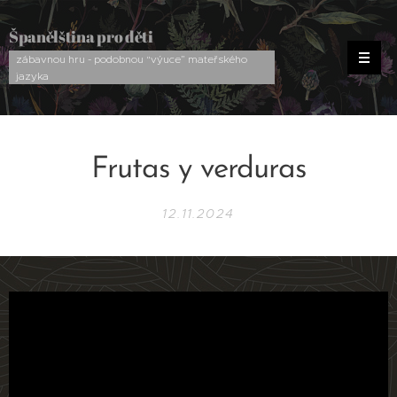
Španělština pro děti
zábavnou hru - podobnou “výuce” mateřského
jazyka
Frutas y verduras
12.11.2024