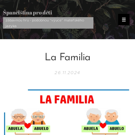
Španělština pro děti
zábavnou hru - podobnou “výuce” mateřského
jazyka
La Familia
26.11.2024