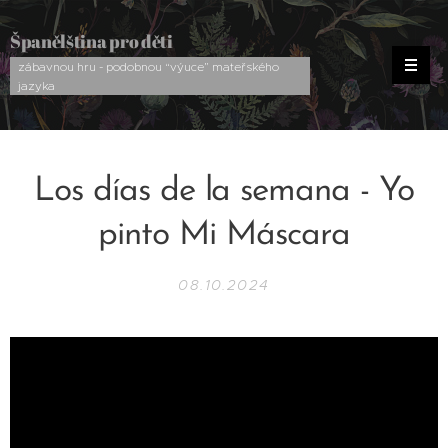
Španělština pro děti
zábavnou hru - podobnou “výuce” mateřského
jazyka
Los días de la semana - Yo
pinto Mi Máscara
08.10.2024