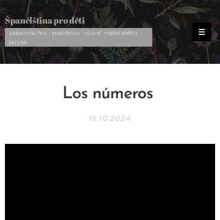
Španělština pro děti
zábavnou hru - podobnou “výuce” mateřského
jazyka
Los números
15.10.2024