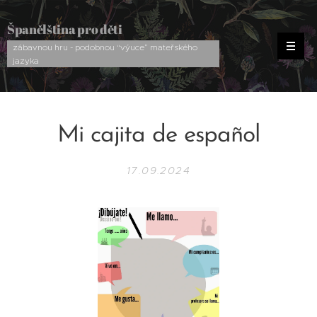
Španělština pro děti
zábavnou hru - podobnou “výuce” mateřského
jazyka
Mi cajita de español
17.09.2024