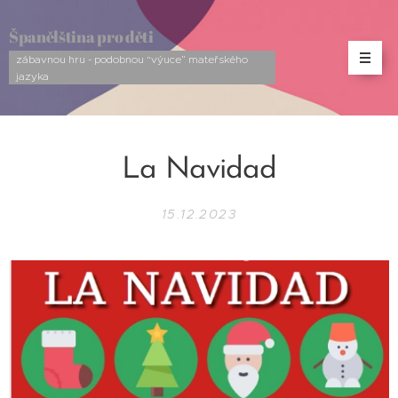
Španělština pro děti
zábavnou hru - podobnou “výuce” mateřského
jazyka
La Navidad
15.12.2023