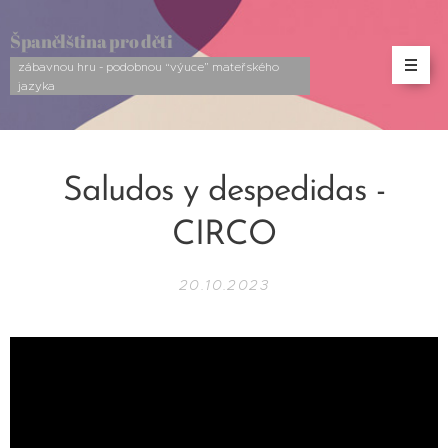
Španělština pro děti
zábavnou hru - podobnou “výuce” mateřského
jazyka
Saludos y despedidas -
CIRCO
20.10.2023