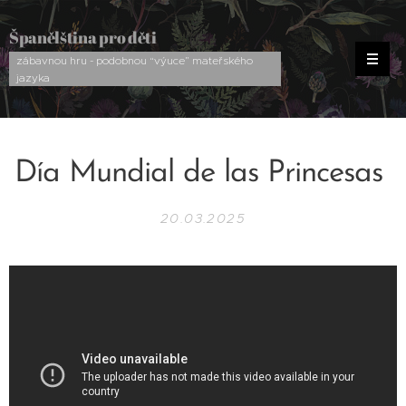
Španělština pro děti
zábavnou hru - podobnou “výuce” mateřského
jazyka
Día Mundial de las Princesas
20.03.2025