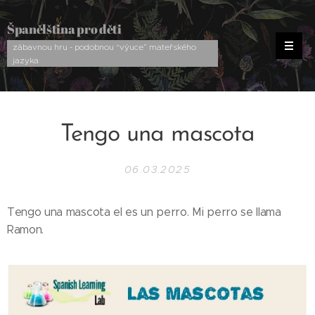
Španělština pro děti
zábavnou hru - podobnou “výuce” mateřského
jazyka
Tengo una mascota
06.03.2025
Tengo una mascota el es un perro. Mi perro se llama
Ramon.