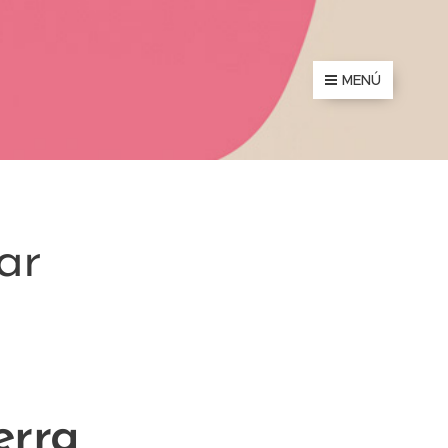
MENÚ
ar
erra