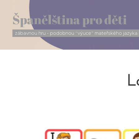
Španělština pro děti
zábavnou hru - podobnou “výuce” mateřského jazyka
L