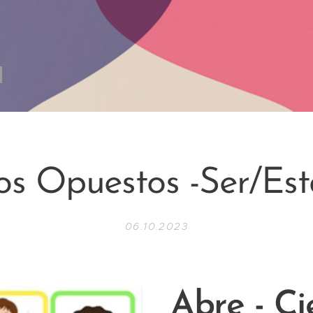
os Opuestos -Ser/Est
06.10.2023
Abre - Ci