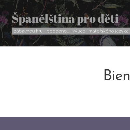
Španělština pro děti
zábavnou hru - podobnou “výuce” mateřského jazyka
Bien