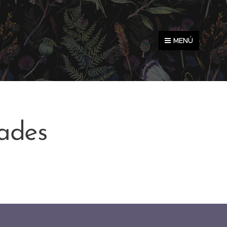
MENÚ
dades