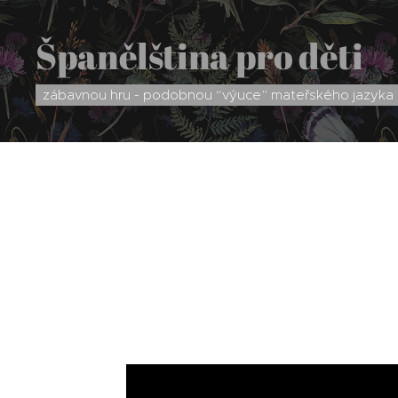
Španělština pro děti
zábavnou hru - podobnou “výuce” mateřského jazyka