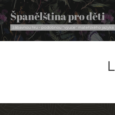
Španělština pro děti
zábavnou hru - podobnou “výuce” mateřského jazyka
L