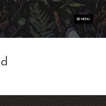
MENÚ
ad