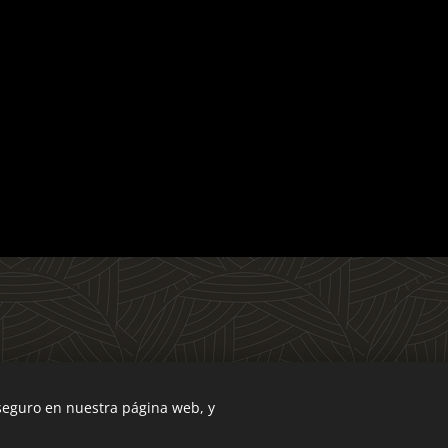
 seguro en nuestra página web, y
Creado con
Webnode
Cookies