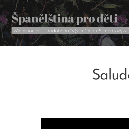
Španělština pro děti
zábavnou hru - podobnou “výuce” mateřského jazyka
Salud