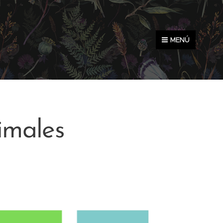
MENÚ
imales