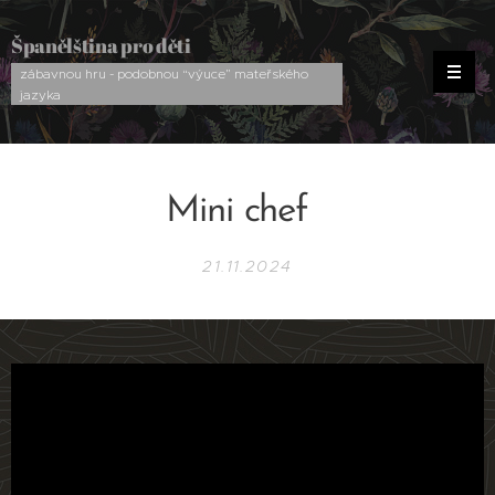
Španělština pro děti
zábavnou hru - podobnou “výuce” mateřského
jazyka
Mini chef
21.11.2024