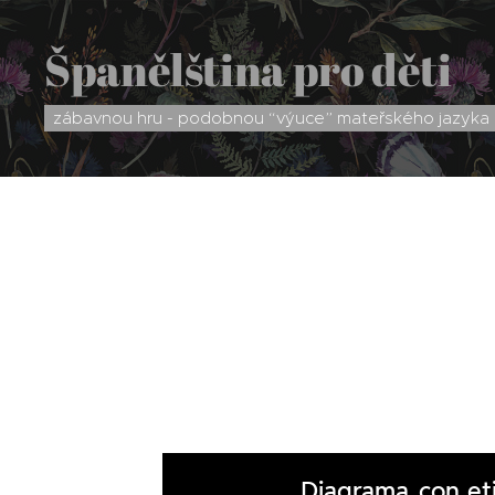
Španělština pro děti
zábavnou hru - podobnou “výuce” mateřského jazyka