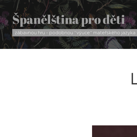
Španělština pro děti
zábavnou hru - podobnou “výuce” mateřského jazyka