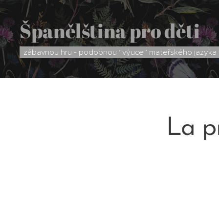
Španělština pro děti
zábavnou hru - podobnou “výuce” mateřského jazyka
La p