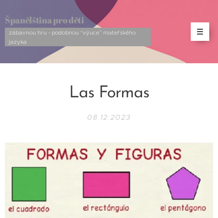
Španělština pro děti
zábavnou hru - podobnou “výuce” mateřského
jazyka
Las Formas
08.12.2023