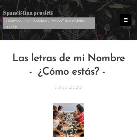
Španělština pro děti
zábavnou hru - podobnou “výuce” mateřského
jazyka
Las letras de mi Nombre
- ¿Cómo estás? -
09.10.2025