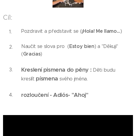
Cíl:
¡Hola! Me llamo...
Pozdravit a představit se (
)
Estoy bien
Naučit se slova pro (
) a "Děkuji"
Gracias
(
)
Kreslení pismena do pěny :
Děti budu
písmena
kreslít
svého jména.
rozloučení - Adiós-
"Ahoj"