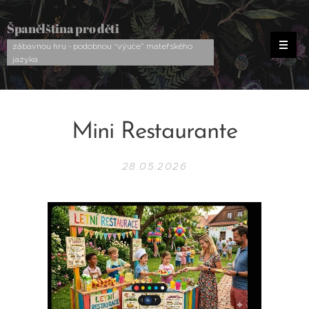
Španělština pro děti
zábavnou hru - podobnou “výuce” mateřského
jazyka
Mini Restaurante
28.05.2026