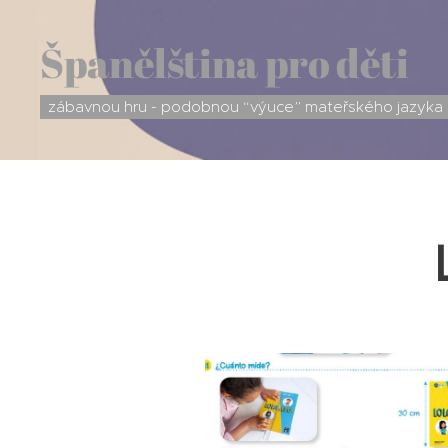
Španělština pro děti
zábavnou hru - podobnou “výuce” mateřského jazyka